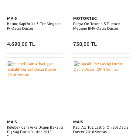
Laguna
Solenza
Fiorino
Latitude
MAİS
MOTORTEC
Freemont
Basınç Kaptörü 1.3 Tce Megane
Porya Ön Teker 1.5 Fluence-
Master
IV-Dacıa Duster
Megane III-IV-Dacıa Duster
Fullback
Megane
4.690,00 TL
750,00 TL
Idea
Modus
Linea
R11
Marea
R12
Palio
R19
Panda
R21
Punto
R9
Scudo
MAİS
MAİS
Safrane
Kelebek Cam Arka Üçgen Bakaliti
Kapı Alt Toz Lastiği Ön Sol Dacıa
Sedici
Dış Sağ Dacıa Duster 2018
Duster 2018 Sonrası