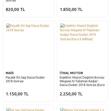
Sonrası
Scenic
Siena
820,00 TL
1.850,00 TL
Symbol
Stilo
Taliant
Tempra
Talisman
Tipo
Trafic
Uno
Twingo
ZOE
MAİS
İTHAL MOTOR
Paçalık Ön Sağ Dacıa Duster
Enjektör Mazot Dağıtım Borusu
2018 Sonrası
Megane IV-Talısman-Kadjar-
Dacıa Duster 2018 Sonrası (Euro
6 Adblue)
1.150,00 TL
2.250,00 TL