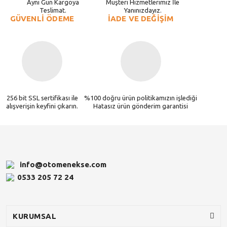
Aynı Gün Kargoya
Müşteri Hizmetlerimiz İle
Teslimat.
Yanınızdayız.
GÜVENLİ ÖDEME
İADE VE DEĞİŞİM
256 bit SSL sertifikası ile
%100 doğru ürün politikamızın işlediği
alışverişin keyfini çıkarın.
Hatasız ürün gönderim garantisi
info@otomenekse.com
0533 205 72 24
KURUMSAL