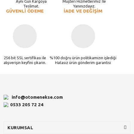
Aynı Gün Kargoya
Müşteri Hizmetlerimiz İle
Teslimat.
Yanınızdayız.
GÜVENLİ ÖDEME
İADE VE DEĞİŞİM
256 bit SSL sertifikası ile
%100 doğru ürün politikamızın işlediği
alışverişin keyfini çıkarın.
Hatasız ürün gönderim garantisi
info@otomenekse.com
0533 205 72 24
KURUMSAL