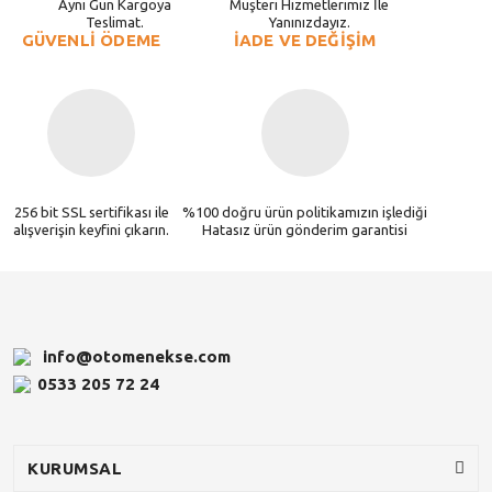
Aynı Gün Kargoya
Müşteri Hizmetlerimiz İle
Teslimat.
Yanınızdayız.
GÜVENLİ ÖDEME
İADE VE DEĞİŞİM
256 bit SSL sertifikası ile
%100 doğru ürün politikamızın işlediği
alışverişin keyfini çıkarın.
Hatasız ürün gönderim garantisi
info@otomenekse.com
0533 205 72 24
KURUMSAL