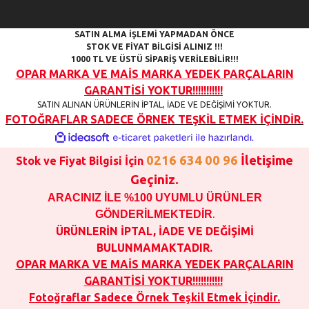
SATIN ALMA İŞLEMİ YAPMADAN ÖNCE
STOK VE FİYAT BİLGİSİ ALINIZ !!!
1000 TL VE ÜSTÜ SİPARİŞ VERİLEBİLİR!!!
OPAR MARKA VE MAİS MARKA YEDEK PARÇALARIN
GARANTİSİ YOKTUR!!!!!!!!!!!
SATIN ALINAN ÜRÜNLERİN İPTAL, İADE VE DEĞİŞİMİ YOKTUR.
FOTOĞRAFLAR SADECE ÖRNEK TEŞKİL ETMEK İÇİNDİR.
ile
ideasoft
e-
hazırlandı.
ticaret
0216 634 00 96
İletişime
Stok ve Fiyat Bilgisi İçin
paketleri
Geçiniz.
ARACINIZ İLE %100 UYUMLU ÜRÜNLER
GÖNDERİLMEKTEDİR
.
ÜRÜNLERİN İPTAL, İADE VE DEĞİŞİMİ
BULUNMAMAKTADIR.
OPAR MARKA VE MAİS MARKA YEDEK PARÇALARIN
GARANTİSİ YOKTUR!!!!!!!!!!!
Fotoğraflar Sadece
Örnek Teşkil Etmek İçindir.