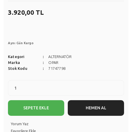
Scenic
Siena
3.920,00 TL
Symbol
Stilo
Taliant
Tempra
Talisman
Aynı Gün Kargo
Tipo
Trafic
Uno
Kategori
ALTERNATÖR
Marka
OPAR
Twingo
Stok Kodu
71747798
ZOE
SEPETE EKLE
HEMEN AL
Yorum Yaz