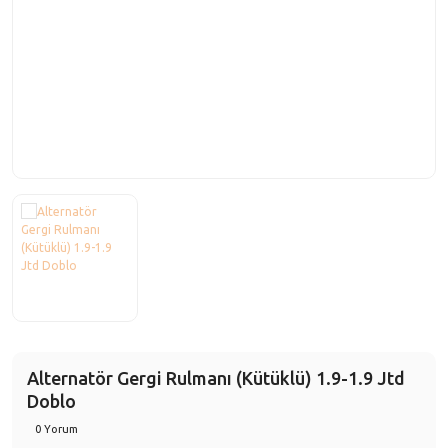
Laguna
Solenza
Fiorino
Latitude
Freemont
Master
Fullback
Megane
Idea
Modus
Linea
R11
Marea
R12
Palio
R19
Panda
R21
Punto
R9
Alternatör Gergi Rulmanı (Kütüklü) 1.9-1.9 Jtd
Scudo
Doblo
Safrane
0 Yorum
Sedici