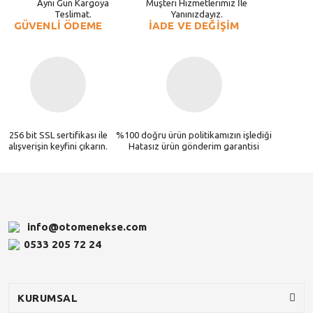
Aynı Gün Kargoya
Müşteri Hizmetlerimiz İle
Teslimat.
Yanınızdayız.
GÜVENLİ ÖDEME
İADE VE DEĞİŞİM
256 bit SSL sertifikası ile
%100 doğru ürün politikamızın işlediği
alışverişin keyfini çıkarın.
Hatasız ürün gönderim garantisi
info@otomenekse.com
0533 205 72 24
KURUMSAL