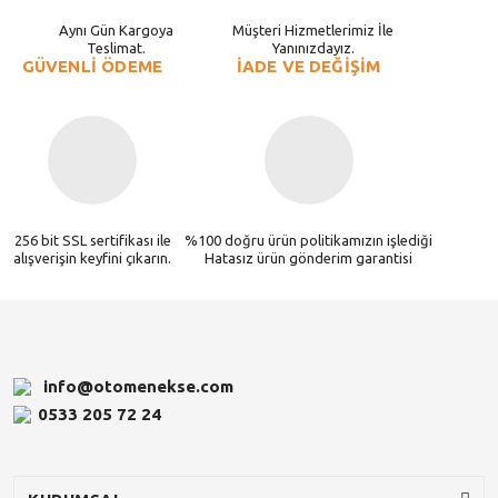
Aynı Gün Kargoya
Müşteri Hizmetlerimiz İle
Teslimat.
Yanınızdayız.
GÜVENLİ ÖDEME
İADE VE DEĞİŞİM
256 bit SSL sertifikası ile
%100 doğru ürün politikamızın işlediği
alışverişin keyfini çıkarın.
Hatasız ürün gönderim garantisi
info@otomenekse.com
0533 205 72 24