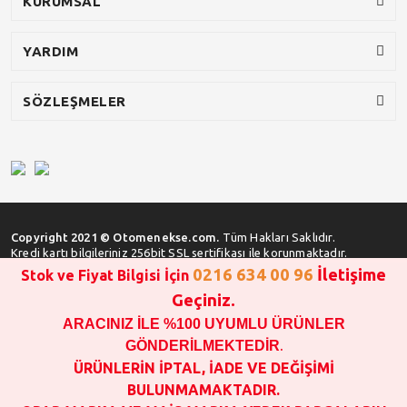
KURUMSAL
YARDIM
SÖZLEŞMELER
Copyright 2021 © Otomenekse.com.
Tüm Hakları Saklıdır.
Kredi kartı bilgileriniz 256bit SSL sertifikası ile korunmaktadır.
0216 634 00 96
İletişime
Stok ve Fiyat Bilgisi İçin
Geçiniz.
ARACINIZ İLE %100 UYUMLU ÜRÜNLER
SATIN ALMA İŞLEMİ YAPMADAN ÖNCE
STOK VE FİYAT BİLGİSİ ALINIZ !!!
GÖNDERİLMEKTEDİR
.
1000 TL VE ÜSTÜ SİPARİŞ VERİLEBİLİR!!!
ÜRÜNLERİN İPTAL, İADE VE DEĞİŞİMİ
OPAR MARKA VE MAİS MARKA YEDEK PARÇALARIN
BULUNMAMAKTADIR.
GARANTİSİ YOKTUR!!!!!!!!!!!