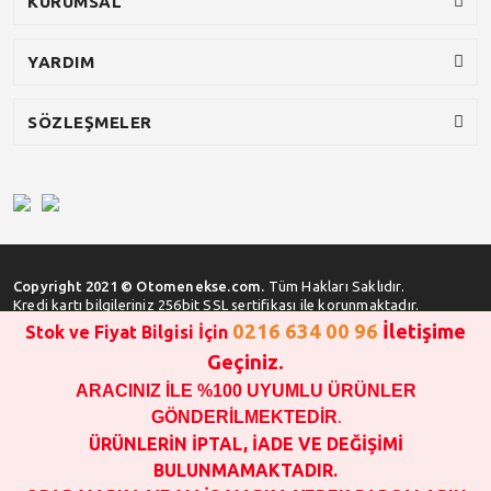
KURUMSAL
YARDIM
SÖZLEŞMELER
Copyright 2021 © Otomenekse.com.
Tüm Hakları Saklıdır.
Kredi kartı bilgileriniz 256bit SSL sertifikası ile korunmaktadır.
0216 634 00 96
İletişime
Stok ve Fiyat Bilgisi İçin
Geçiniz.
ARACINIZ İLE %100 UYUMLU ÜRÜNLER
SATIN ALMA İŞLEMİ YAPMADAN ÖNCE
STOK VE FİYAT BİLGİSİ ALINIZ !!!
GÖNDERİLMEKTEDİR
.
1000 TL VE ÜSTÜ SİPARİŞ VERİLEBİLİR!!!
ÜRÜNLERİN İPTAL, İADE VE DEĞİŞİMİ
OPAR MARKA VE MAİS MARKA YEDEK PARÇALARIN
BULUNMAMAKTADIR.
GARANTİSİ YOKTUR!!!!!!!!!!!