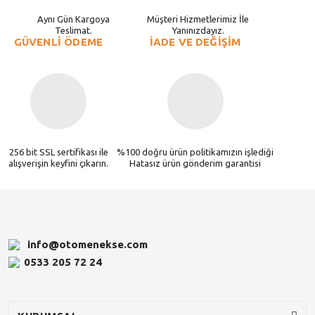
Aynı Gün Kargoya
Müşteri Hizmetlerimiz İle
Teslimat.
Yanınızdayız.
GÜVENLİ ÖDEME
İADE VE DEĞİŞİM
256 bit SSL sertifikası ile
%100 doğru ürün politikamızın işlediği
alışverişin keyfini çıkarın.
Hatasız ürün gönderim garantisi
info@otomenekse.com
0533 205 72 24