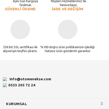
Aynı Gün Kargoya
Müşteri Hizmetlerimiz İle
Teslimat.
Yanınızdayız.
GÜVENLİ ÖDEME
İADE VE DEĞİŞİM
256 bit SSL sertifikası ile
%100 doğru ürün politikamızın işlediği
alışverişin keyfini çıkarın.
Hatasız ürün gönderim garantisi
info@otomenekse.com
0533 205 72 24
KURUMSAL