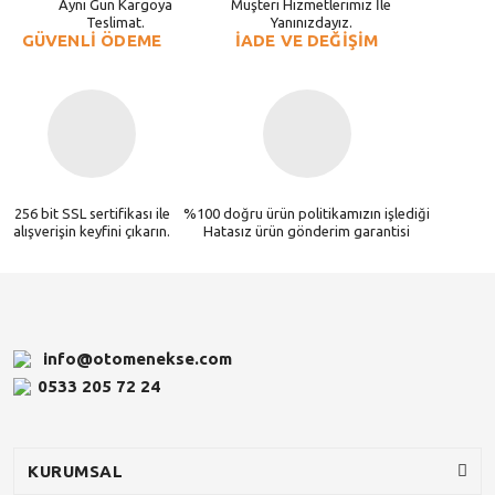
Aynı Gün Kargoya
Müşteri Hizmetlerimiz İle
Teslimat.
Yanınızdayız.
GÜVENLİ ÖDEME
İADE VE DEĞİŞİM
256 bit SSL sertifikası ile
%100 doğru ürün politikamızın işlediği
alışverişin keyfini çıkarın.
Hatasız ürün gönderim garantisi
info@otomenekse.com
0533 205 72 24
KURUMSAL