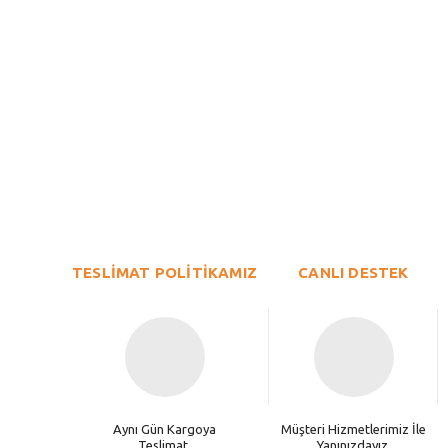
Bu ürünün fiyat bilgisi, resim, ürün açıklamalarında ve diğer konu
Görüş ve önerileriniz için teşekkür ederiz.
Ürün resmi kalitesiz, bozuk veya görüntülenemiyor.
TESLİMAT POLİTİKAMIZ
Ürün açıklamasında eksik bilgiler bulunuyor.
CANLI DESTEK
Ürün bilgilerinde hatalar bulunuyor.
Ürün fiyatı diğer sitelerden daha pahalı.
Bu ürüne benzer farklı alternatifler olmalı.
Aynı Gün Kargoya
Müşteri Hizmetlerimiz İle
Teslimat.
Yanınızdayız.