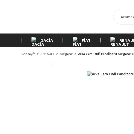
DACİA
FİAT
RENAU
Anasayfa
RENAULT
Megane
Arka Cam Önü Pandizotu Megane II