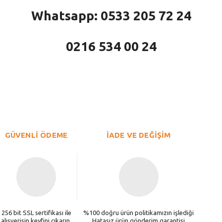
Whatsapp: 0533 205 72 24
0216 534 00 24
larda yetersiz gördüğünüz noktaları öneri formunu kullanarak tarafımıza iletebi
Bu ürüne ilk yorumu siz yapın!
Yorum Yaz
GÜVENLİ ÖDEME
İADE VE DEĞİŞİM
256 bit SSL sertifikası ile
%100 doğru ürün politikamızın işlediği
alışverişin keyfini çıkarın.
Hatasız ürün gönderim garantisi