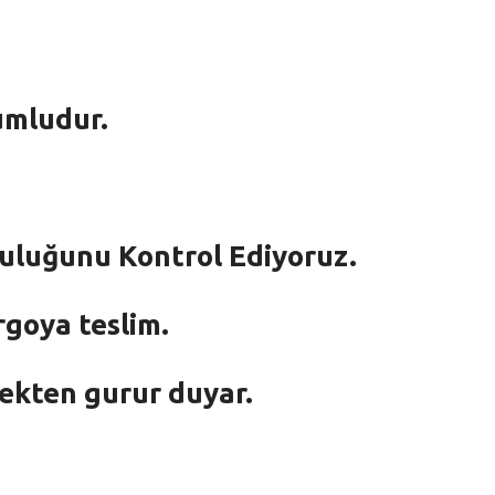
umludur.
mluluğunu Kontrol Ediyoruz.
rgoya teslim.
mekten gurur duyar.