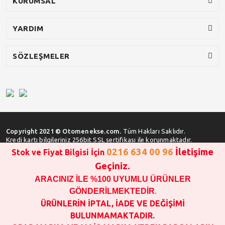
KURUMSAL
YARDIM
SÖZLEŞMELER
Copyright 2021 © Otomenekse.com.
Tüm Hakları Saklıdır.
Kredi kartı bilgileriniz 256bit SSL sertifikası ile korunmaktadır.
0216 634 00 96
İletişime
Stok ve Fiyat Bilgisi İçin
Geçiniz.
ARACINIZ İLE %100 UYUMLU ÜRÜNLER
SATIN ALMA İŞLEMİ YAPMADAN ÖNCE
STOK VE FİYAT BİLGİSİ ALINIZ !!!
GÖNDERİLMEKTEDİR
.
1000 TL VE ÜSTÜ SİPARİŞ VERİLEBİLİR!!!
ÜRÜNLERİN İPTAL, İADE VE DEĞİŞİMİ
OPAR MARKA VE MAİS MARKA YEDEK PARÇALARIN
BULUNMAMAKTADIR.
GARANTİSİ YOKTUR!!!!!!!!!!!