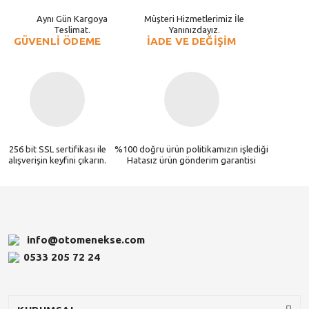
Aynı Gün Kargoya
Müşteri Hizmetlerimiz İle
Teslimat.
Yanınızdayız.
GÜVENLİ ÖDEME
İADE VE DEĞİŞİM
256 bit SSL sertifikası ile
%100 doğru ürün politikamızın işlediği
alışverişin keyfini çıkarın.
Hatasız ürün gönderim garantisi
info@otomenekse.com
0533 205 72 24