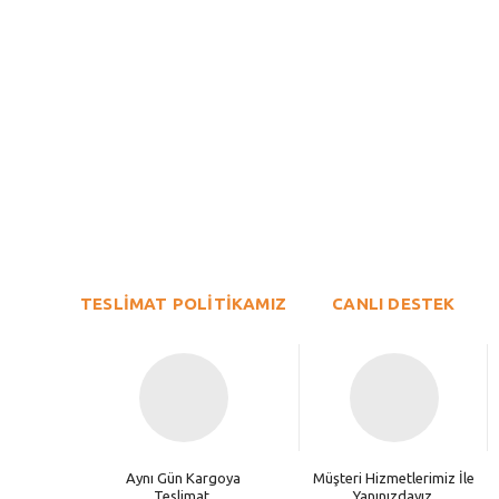
Bu ürünün fiyat bilgisi, resim, ürün açıklamalarında ve diğer konu
Görüş ve önerileriniz için teşekkür ederiz.
Ürün resmi kalitesiz, bozuk veya görüntülenemiyor.
TESLİMAT POLİTİKAMIZ
Ürün açıklamasında eksik bilgiler bulunuyor.
CANLI DESTEK
Ürün bilgilerinde hatalar bulunuyor.
Ürün fiyatı diğer sitelerden daha pahalı.
Bu ürüne benzer farklı alternatifler olmalı.
Aynı Gün Kargoya
Müşteri Hizmetlerimiz İle
Teslimat.
Yanınızdayız.