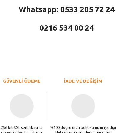
Whatsapp: 0533 205 72 24
0216 534 00 24
larda yetersiz gördüğünüz noktaları öneri formunu kullanarak tarafımıza iletebi
Bu ürüne ilk yorumu siz yapın!
Yorum Yaz
GÜVENLİ ÖDEME
İADE VE DEĞİŞİM
256 bit SSL sertifikası ile
%100 doğru ürün politikamızın işlediği
alışverişin keyfini çıkarın.
Hatasız ürün gönderim garantisi