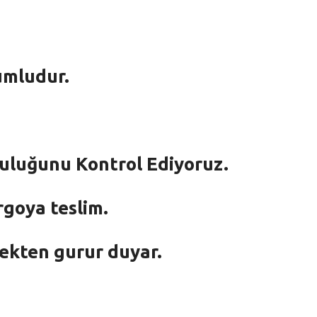
umludur.
mluluğunu Kontrol Ediyoruz.
rgoya teslim.
mekten gurur duyar.