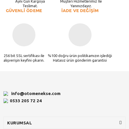
Aynı Gün Kargoya
Müşteri Hizmetlerimiz İle
Teslimat.
Yanınızdayız.
GÜVENLİ ÖDEME
İADE VE DEĞİŞİM
256 bit SSL sertifikası ile
%100 doğru ürün politikamızın işlediği
alışverişin keyfini çıkarın.
Hatasız ürün gönderim garantisi
info@otomenekse.com
0533 205 72 24
KURUMSAL