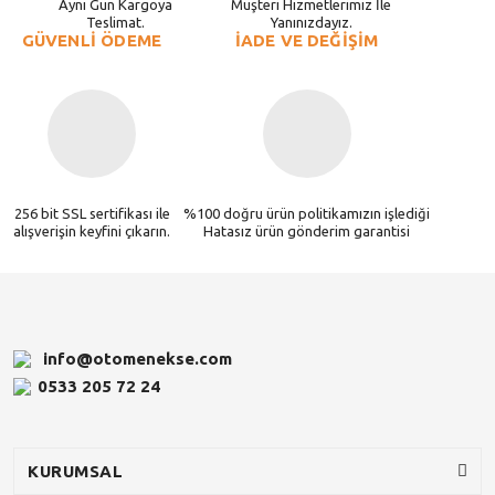
Aynı Gün Kargoya
Müşteri Hizmetlerimiz İle
Teslimat.
Yanınızdayız.
GÜVENLİ ÖDEME
İADE VE DEĞİŞİM
256 bit SSL sertifikası ile
%100 doğru ürün politikamızın işlediği
alışverişin keyfini çıkarın.
Hatasız ürün gönderim garantisi
info@otomenekse.com
0533 205 72 24
KURUMSAL