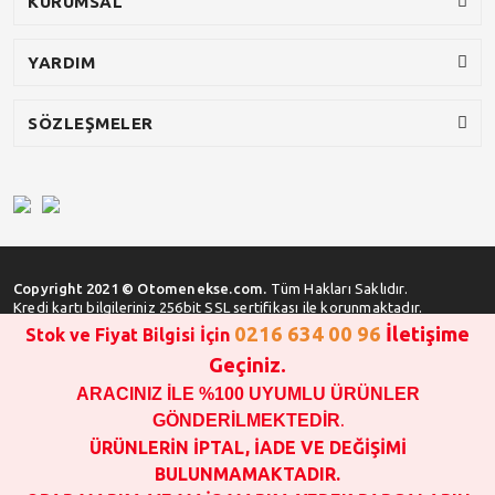
KURUMSAL
YARDIM
SÖZLEŞMELER
Copyright 2021 © Otomenekse.com.
Tüm Hakları Saklıdır.
Kredi kartı bilgileriniz 256bit SSL sertifikası ile korunmaktadır.
0216 634 00 96
İletişime
Stok ve Fiyat Bilgisi İçin
Geçiniz.
ARACINIZ İLE %100 UYUMLU ÜRÜNLER
SATIN ALMA İŞLEMİ YAPMADAN ÖNCE
STOK VE FİYAT BİLGİSİ ALINIZ !!!
GÖNDERİLMEKTEDİR
.
1000 TL VE ÜSTÜ SİPARİŞ VERİLEBİLİR!!!
ÜRÜNLERİN İPTAL, İADE VE DEĞİŞİMİ
OPAR MARKA VE MAİS MARKA YEDEK PARÇALARIN
BULUNMAMAKTADIR.
GARANTİSİ YOKTUR!!!!!!!!!!!