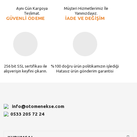
Aynı Gün Kargoya
Müşteri Hizmetlerimiz İle
Teslimat.
Yanınızdayız.
GÜVENLİ ÖDEME
İADE VE DEĞİŞİM
256 bit SSL sertifikası ile
%100 doğru ürün politikamızın işlediği
alışverişin keyfini çıkarın.
Hatasız ürün gönderim garantisi
info@otomenekse.com
0533 205 72 24