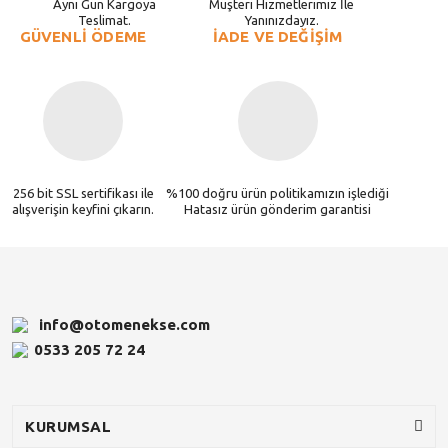
Aynı Gün Kargoya
Müşteri Hizmetlerimiz İle
Teslimat.
Yanınızdayız.
GÜVENLİ ÖDEME
İADE VE DEĞİŞİM
256 bit SSL sertifikası ile
%100 doğru ürün politikamızın işlediği
alışverişin keyfini çıkarın.
Hatasız ürün gönderim garantisi
info@otomenekse.com
0533 205 72 24
KURUMSAL