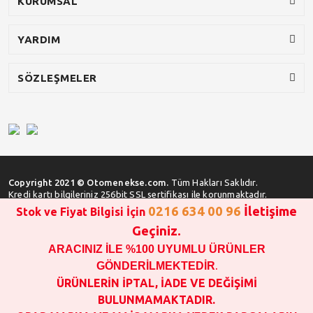
KURUMSAL
YARDIM
SÖZLEŞMELER
Copyright 2021 © Otomenekse.com.
Tüm Hakları Saklıdır.
Kredi kartı bilgileriniz 256bit SSL sertifikası ile korunmaktadır.
0216 634 00 96
İletişime
Stok ve Fiyat Bilgisi İçin
Geçiniz.
ARACINIZ İLE %100 UYUMLU ÜRÜNLER
SATIN ALMA İŞLEMİ YAPMADAN ÖNCE
STOK VE FİYAT BİLGİSİ ALINIZ !!!
GÖNDERİLMEKTEDİR
.
1000 TL VE ÜSTÜ SİPARİŞ VERİLEBİLİR!!!
ÜRÜNLERİN İPTAL, İADE VE DEĞİŞİMİ
OPAR MARKA VE MAİS MARKA YEDEK PARÇALARIN
BULUNMAMAKTADIR.
GARANTİSİ YOKTUR!!!!!!!!!!!