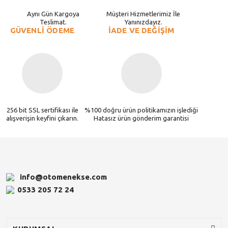
Aynı Gün Kargoya
Müşteri Hizmetlerimiz İle
Teslimat.
Yanınızdayız.
GÜVENLİ ÖDEME
İADE VE DEĞİŞİM
256 bit SSL sertifikası ile
%100 doğru ürün politikamızın işlediği
alışverişin keyfini çıkarın.
Hatasız ürün gönderim garantisi
info@otomenekse.com
0533 205 72 24