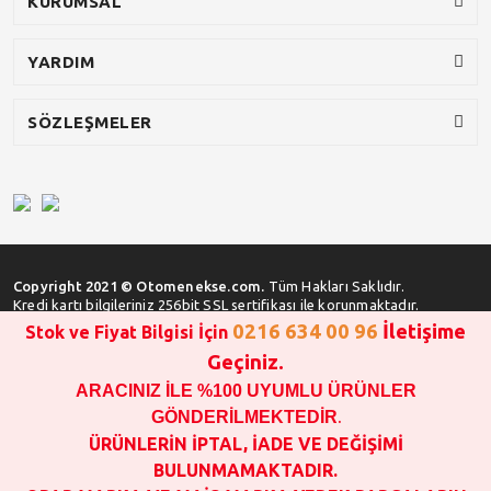
KURUMSAL
YARDIM
SÖZLEŞMELER
Copyright 2021 © Otomenekse.com.
Tüm Hakları Saklıdır.
Kredi kartı bilgileriniz 256bit SSL sertifikası ile korunmaktadır.
0216 634 00 96
İletişime
Stok ve Fiyat Bilgisi İçin
Geçiniz.
ARACINIZ İLE %100 UYUMLU ÜRÜNLER
SATIN ALMA İŞLEMİ YAPMADAN ÖNCE
STOK VE FİYAT BİLGİSİ ALINIZ !!!
GÖNDERİLMEKTEDİR
.
1000 TL VE ÜSTÜ SİPARİŞ VERİLEBİLİR!!!
ÜRÜNLERİN İPTAL, İADE VE DEĞİŞİMİ
OPAR MARKA VE MAİS MARKA YEDEK PARÇALARIN
BULUNMAMAKTADIR.
GARANTİSİ YOKTUR!!!!!!!!!!!