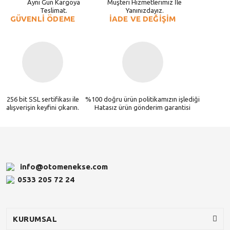
Aynı Gün Kargoya
Müşteri Hizmetlerimiz İle
Teslimat.
Yanınızdayız.
GÜVENLİ ÖDEME
İADE VE DEĞİŞİM
256 bit SSL sertifikası ile
%100 doğru ürün politikamızın işlediği
alışverişin keyfini çıkarın.
Hatasız ürün gönderim garantisi
info@otomenekse.com
0533 205 72 24
KURUMSAL