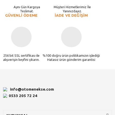
Aynı Gün Kargoya
Müşteri Hizmetlerimiz İle
Teslimat.
Yanınızdayız.
GÜVENLİ ÖDEME
İADE VE DEĞİŞİM
256 bit SSL sertifikası ile
%100 doğru ürün politikamızın işlediği
alışverişin keyfini çıkarın.
Hatasız ürün gönderim garantisi
info@otomenekse.com
0533 205 72 24