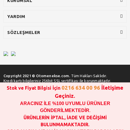
KURUMSAL
YARDIM
SÖZLEŞMELER
Copyright 2021 © Otomenekse.com.
Tüm Hakları Saklıdır.
Kredi kartı bilgileriniz 256bit SSL sertifikası ile korunmaktadır.
0216 634 00 96
İletişime
Stok ve Fiyat Bilgisi İçin
Geçiniz.
ARACINIZ İLE %100 UYUMLU ÜRÜNLER
SATIN ALMA İŞLEMİ YAPMADAN ÖNCE
STOK VE FİYAT BİLGİSİ ALINIZ !!!
GÖNDERİLMEKTEDİR
.
1000 TL VE ÜSTÜ SİPARİŞ VERİLEBİLİR!!!
ÜRÜNLERİN İPTAL, İADE VE DEĞİŞİMİ
OPAR MARKA VE MAİS MARKA YEDEK PARÇALARIN
BULUNMAMAKTADIR.
GARANTİSİ YOKTUR!!!!!!!!!!!