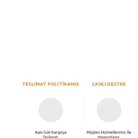
Bu ürünün fiyat bilgisi, resim, ürün açıklamalarında ve diğer konu
Görüş ve önerileriniz için teşekkür ederiz.
Ürün resmi kalitesiz, bozuk veya görüntülenemiyor.
TESLİMAT POLİTİKAMIZ
Ürün açıklamasında eksik bilgiler bulunuyor.
CANLI DESTEK
Ürün bilgilerinde hatalar bulunuyor.
Ürün fiyatı diğer sitelerden daha pahalı.
Bu ürüne benzer farklı alternatifler olmalı.
Aynı Gün Kargoya
Müşteri Hizmetlerimiz İle
Teslimat.
Yanınızdayız.