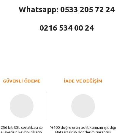
Whatsapp: 0533 205 72 24
0216 534 00 24
larda yetersiz gördüğünüz noktaları öneri formunu kullanarak tarafımıza iletebi
Bu ürüne ilk yorumu siz yapın!
Yorum Yaz
GÜVENLİ ÖDEME
İADE VE DEĞİŞİM
256 bit SSL sertifikası ile
%100 doğru ürün politikamızın işlediği
alışverişin keyfini çıkarın.
Hatasız ürün gönderim garantisi