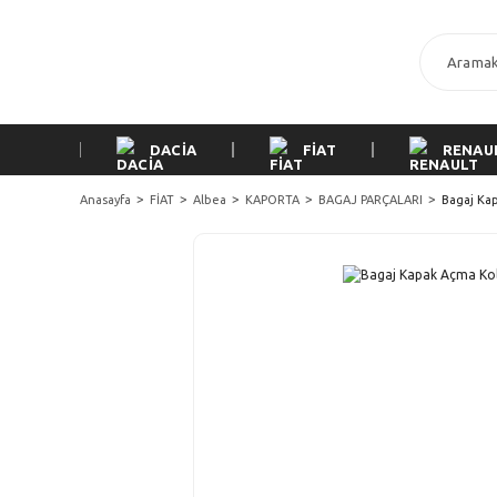
DACİA
FİAT
RENAU
Anasayfa
FİAT
Albea
KAPORTA
BAGAJ PARÇALARI
Bagaj Ka