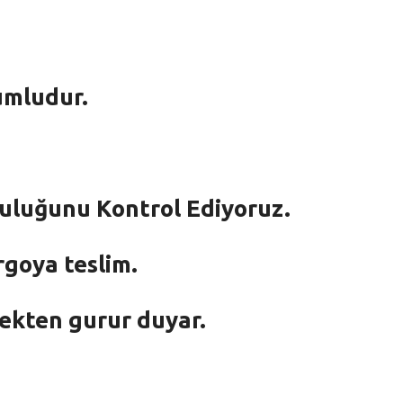
umludur.
mluluğunu Kontrol Ediyoruz.
rgoya teslim.
mekten gurur duyar.