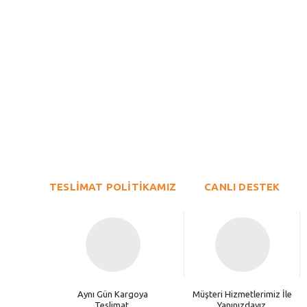
Bu ürünün fiyat bilgisi, resim, ürün açıklamalarında ve diğer konu
Görüş ve önerileriniz için teşekkür ederiz.
Ürün resmi kalitesiz, bozuk veya görüntülenemiyor.
TESLİMAT POLİTİKAMIZ
Ürün açıklamasında eksik bilgiler bulunuyor.
CANLI DESTEK
Ürün bilgilerinde hatalar bulunuyor.
Ürün fiyatı diğer sitelerden daha pahalı.
Bu ürüne benzer farklı alternatifler olmalı.
Aynı Gün Kargoya
Müşteri Hizmetlerimiz İle
Teslimat.
Yanınızdayız.