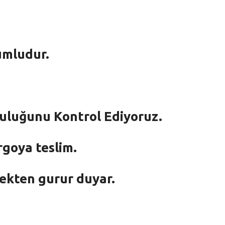
umludur.
mluluğunu Kontrol Ediyoruz.
rgoya teslim.
mekten gurur duyar.