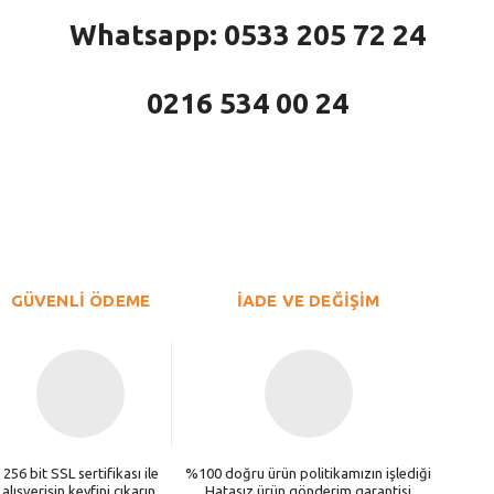
Whatsapp: 0533 205 72 24
0216 534 00 24
larda yetersiz gördüğünüz noktaları öneri formunu kullanarak tarafımıza iletebi
Bu ürüne ilk yorumu siz yapın!
Yorum Yaz
GÜVENLİ ÖDEME
İADE VE DEĞİŞİM
256 bit SSL sertifikası ile
%100 doğru ürün politikamızın işlediği
alışverişin keyfini çıkarın.
Hatasız ürün gönderim garantisi