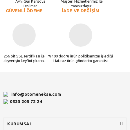
Aynı Gün Kargoya
Müşteri Hizmetlerimiz İle
Teslimat.
Yanınızdayız.
GÜVENLİ ÖDEME
İADE VE DEĞİŞİM
256 bit SSL sertifikası ile
%100 doğru ürün politikamızın işlediği
alışverişin keyfini çıkarın.
Hatasız ürün gönderim garantisi
info@otomenekse.com
0533 205 72 24
KURUMSAL