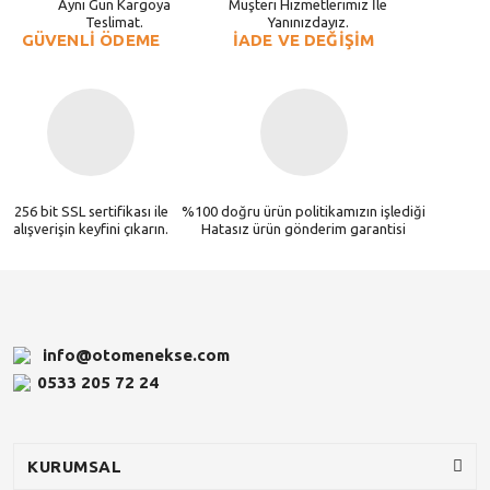
Aynı Gün Kargoya
Müşteri Hizmetlerimiz İle
Teslimat.
Yanınızdayız.
GÜVENLİ ÖDEME
İADE VE DEĞİŞİM
256 bit SSL sertifikası ile
%100 doğru ürün politikamızın işlediği
alışverişin keyfini çıkarın.
Hatasız ürün gönderim garantisi
info@otomenekse.com
0533 205 72 24
KURUMSAL