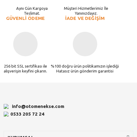
Aynı Gün Kargoya
Müşteri Hizmetlerimiz İle
Teslimat.
Yanınızdayız.
GÜVENLİ ÖDEME
İADE VE DEĞİŞİM
256 bit SSL sertifikası ile
%100 doğru ürün politikamızın işlediği
alışverişin keyfini çıkarın.
Hatasız ürün gönderim garantisi
info@otomenekse.com
0533 205 72 24