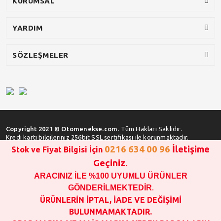
KURUMSAL
YARDIM
SÖZLEŞMELER
Copyright 2021 © Otomenekse.com.
Tüm Hakları Saklıdır.
Kredi kartı bilgileriniz 256bit SSL sertifikası ile korunmaktadır.
0216 634 00 96
İletişime
Stok ve Fiyat Bilgisi İçin
Geçiniz.
ARACINIZ İLE %100 UYUMLU ÜRÜNLER
SATIN ALMA İŞLEMİ YAPMADAN ÖNCE
STOK VE FİYAT BİLGİSİ ALINIZ !!!
GÖNDERİLMEKTEDİR
.
1000 TL VE ÜSTÜ SİPARİŞ VERİLEBİLİR!!!
ÜRÜNLERİN İPTAL, İADE VE DEĞİŞİMİ
OPAR MARKA VE MAİS MARKA YEDEK PARÇALARIN
BULUNMAMAKTADIR.
GARANTİSİ YOKTUR!!!!!!!!!!!