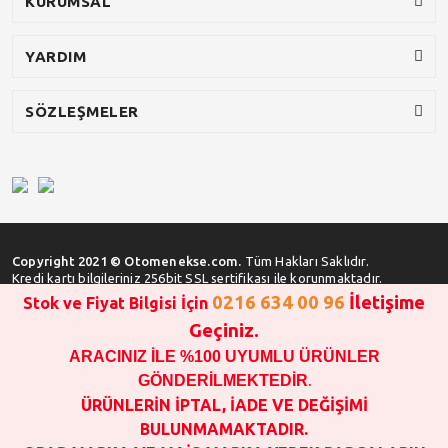
KURUMSAL
YARDIM
SÖZLEŞMELER
Copyright 2021 © Otomenekse.com.
Tüm Hakları Saklıdır.
Kredi kartı bilgileriniz 256bit SSL sertifikası ile korunmaktadır.
0216 634 00 96
İletişime
Stok ve Fiyat Bilgisi İçin
Geçiniz.
ARACINIZ İLE %100 UYUMLU ÜRÜNLER
SATIN ALMA İŞLEMİ YAPMADAN ÖNCE
STOK VE FİYAT BİLGİSİ ALINIZ !!!
GÖNDERİLMEKTEDİR
.
1000 TL VE ÜSTÜ SİPARİŞ VERİLEBİLİR!!!
ÜRÜNLERİN İPTAL, İADE VE DEĞİŞİMİ
OPAR MARKA VE MAİS MARKA YEDEK PARÇALARIN
BULUNMAMAKTADIR.
GARANTİSİ YOKTUR!!!!!!!!!!!