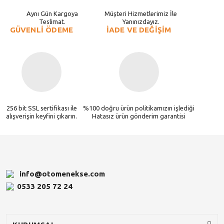
Aynı Gün Kargoya
Müşteri Hizmetlerimiz İle
Teslimat.
Yanınızdayız.
GÜVENLİ ÖDEME
İADE VE DEĞİŞİM
256 bit SSL sertifikası ile
%100 doğru ürün politikamızın işlediği
alışverişin keyfini çıkarın.
Hatasız ürün gönderim garantisi
info@otomenekse.com
0533 205 72 24