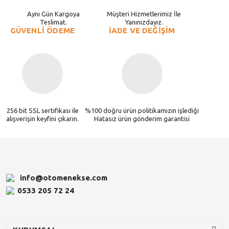
Aynı Gün Kargoya
Müşteri Hizmetlerimiz İle
Teslimat.
Yanınızdayız.
GÜVENLİ ÖDEME
İADE VE DEĞİŞİM
256 bit SSL sertifikası ile
%100 doğru ürün politikamızın işlediği
alışverişin keyfini çıkarın.
Hatasız ürün gönderim garantisi
info@otomenekse.com
0533 205 72 24