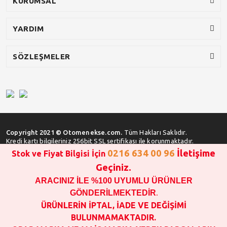
KURUMSAL
YARDIM
SÖZLEŞMELER
Copyright 2021 © Otomenekse.com.
Tüm Hakları Saklıdır.
Kredi kartı bilgileriniz 256bit SSL sertifikası ile korunmaktadır.
0216 634 00 96
İletişime
Stok ve Fiyat Bilgisi İçin
Geçiniz.
ARACINIZ İLE %100 UYUMLU ÜRÜNLER
SATIN ALMA İŞLEMİ YAPMADAN ÖNCE
STOK VE FİYAT BİLGİSİ ALINIZ !!!
GÖNDERİLMEKTEDİR
.
1000 TL VE ÜSTÜ SİPARİŞ VERİLEBİLİR!!!
ÜRÜNLERİN İPTAL, İADE VE DEĞİŞİMİ
OPAR MARKA VE MAİS MARKA YEDEK PARÇALARIN
BULUNMAMAKTADIR.
GARANTİSİ YOKTUR!!!!!!!!!!!