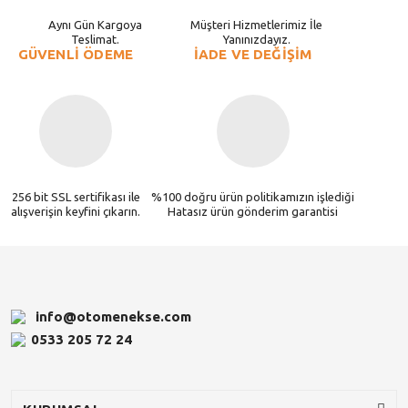
Aynı Gün Kargoya
Müşteri Hizmetlerimiz İle
Teslimat.
Yanınızdayız.
GÜVENLİ ÖDEME
İADE VE DEĞİŞİM
256 bit SSL sertifikası ile
%100 doğru ürün politikamızın işlediği
alışverişin keyfini çıkarın.
Hatasız ürün gönderim garantisi
info@otomenekse.com
0533 205 72 24