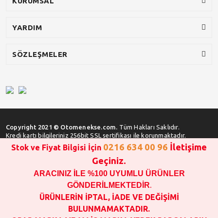
KURUMSAL
YARDIM
SÖZLEŞMELER
Copyright 2021 © Otomenekse.com.
Tüm Hakları Saklıdır.
Kredi kartı bilgileriniz 256bit SSL sertifikası ile korunmaktadır.
0216 634 00 96
İletişime
Stok ve Fiyat Bilgisi İçin
Geçiniz.
ARACINIZ İLE %100 UYUMLU ÜRÜNLER
SATIN ALMA İŞLEMİ YAPMADAN ÖNCE
STOK VE FİYAT BİLGİSİ ALINIZ !!!
GÖNDERİLMEKTEDİR
.
1000 TL VE ÜSTÜ SİPARİŞ VERİLEBİLİR!!!
ÜRÜNLERİN İPTAL, İADE VE DEĞİŞİMİ
OPAR MARKA VE MAİS MARKA YEDEK PARÇALARIN
BULUNMAMAKTADIR.
GARANTİSİ YOKTUR!!!!!!!!!!!