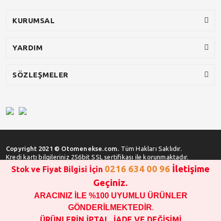
KURUMSAL
YARDIM
SÖZLEŞMELER
Copyright 2021 © Otomenekse.com.
Tüm Hakları Saklıdır.
Kredi kartı bilgileriniz 256bit SSL sertifikası ile korunmaktadır.
0216 634 00 96
İletişime
Stok ve Fiyat Bilgisi İçin
Geçiniz.
ARACINIZ İLE %100 UYUMLU ÜRÜNLER
SATIN ALMA İŞLEMİ YAPMADAN ÖNCE
STOK VE FİYAT BİLGİSİ ALINIZ !!!
GÖNDERİLMEKTEDİR
.
1000 TL VE ÜSTÜ SİPARİŞ VERİLEBİLİR!!!
ÜRÜNLERİN İPTAL, İADE VE DEĞİŞİMİ