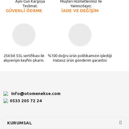
Aynı Gün Kargoya
Müşteri Hizmetlerimiz İle
Teslimat.
Yanınızdayız.
GÜVENLİ ÖDEME
İADE VE DEĞİŞİM
256 bit SSL sertifikası ile
%100 doğru ürün politikamızın işlediği
alışverişin keyfini çıkarın.
Hatasız ürün gönderim garantisi
info@otomenekse.com
0533 205 72 24
KURUMSAL