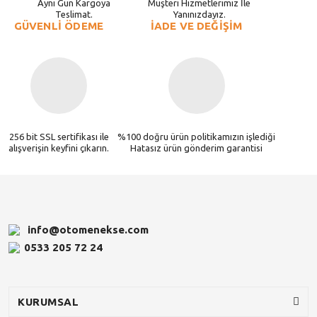
Aynı Gün Kargoya
Müşteri Hizmetlerimiz İle
Teslimat.
Yanınızdayız.
GÜVENLİ ÖDEME
İADE VE DEĞİŞİM
256 bit SSL sertifikası ile
%100 doğru ürün politikamızın işlediği
alışverişin keyfini çıkarın.
Hatasız ürün gönderim garantisi
info@otomenekse.com
0533 205 72 24
KURUMSAL