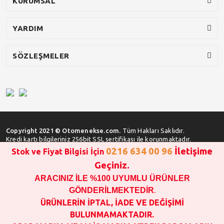
KURUMSAL
YARDIM
SÖZLEŞMELER
Copyright 2021 © Otomenekse.com.
Tüm Hakları Saklıdır.
Kredi kartı bilgileriniz 256bit SSL sertifikası ile korunmaktadır.
0216 634 00 96
İletişime
Stok ve Fiyat Bilgisi İçin
Geçiniz.
ARACINIZ İLE %100 UYUMLU ÜRÜNLER
SATIN ALMA İŞLEMİ YAPMADAN ÖNCE
STOK VE FİYAT BİLGİSİ ALINIZ !!!
GÖNDERİLMEKTEDİR
.
1000 TL VE ÜSTÜ SİPARİŞ VERİLEBİLİR!!!
ÜRÜNLERİN İPTAL, İADE VE DEĞİŞİMİ
OPAR MARKA VE MAİS MARKA YEDEK PARÇALARIN
BULUNMAMAKTADIR.
GARANTİSİ YOKTUR!!!!!!!!!!!