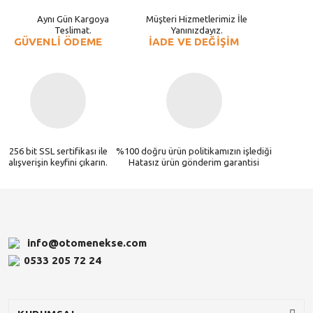
Aynı Gün Kargoya
Müşteri Hizmetlerimiz İle
Teslimat.
Yanınızdayız.
GÜVENLİ ÖDEME
İADE VE DEĞİŞİM
256 bit SSL sertifikası ile
%100 doğru ürün politikamızın işlediği
alışverişin keyfini çıkarın.
Hatasız ürün gönderim garantisi
info@otomenekse.com
0533 205 72 24