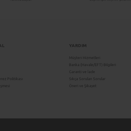
Gönder
AL
YARDIM
Müşteri Hizmetleri
Banka (Havale/EFT) Bilgileri
Garanti ve İade
erez Politikası
Sıkça Sorulan Sorular
eşmesi
Öneri ve Şikayet