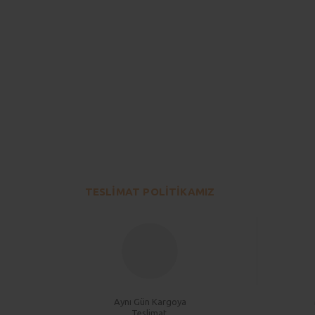
Bu ürünün fiyat bilgisi, resim, ürün açıklamalarında ve diğer konu
Görüş ve önerileriniz için teşekkür ederiz.
Ürün resmi kalitesiz, bozuk veya görüntülenemiyor.
Ürün açıklamasında eksik bilgiler bulunuyor.
TESLİMAT POLİTİKAMIZ
Ürün bilgilerinde hatalar bulunuyor.
Ürün fiyatı diğer sitelerden daha pahalı.
Bu ürüne benzer farklı alternatifler olmalı.
Aynı Gün Kargoya
Teslimat.