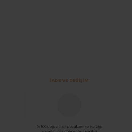
lirsiniz.
İADE VE DEĞİŞİM
%100 doğru ürün politikamızın işlediği
Hatasız ürün gönderim garantisi