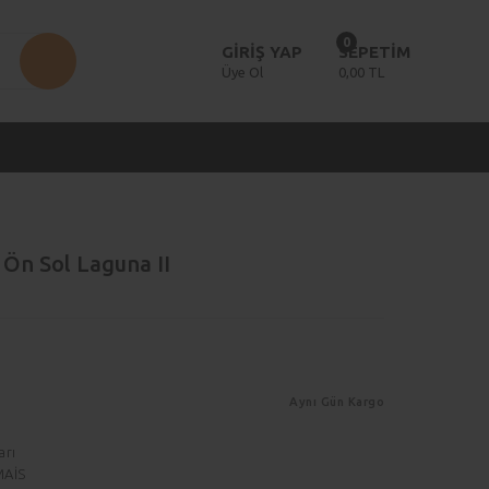
0
GİRİŞ YAP
SEPETİM
Üye Ol
0,00 TL
Ön Sol Laguna II
Aynı Gün Kargo
arı
MAİS