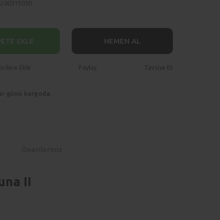
8200315050
PETE EKLE
HEMEN AL
Paylaş
Tavsiye Et
ar günü kargoda.
Önerileriniz
na II