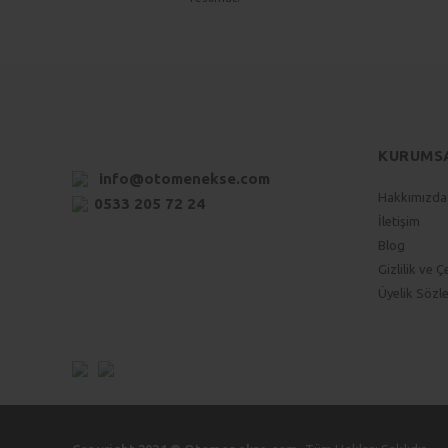
KURUMS
info@otomenekse.com
Hakkımızda
0533 205 72 24
İletişim
Blog
Gizlilik ve Ç
Üyelik Sözl