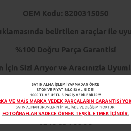
OEM Kodu: 8200315050
ıklamasında belirtilen araçlar ile uy
%100 Doğru Parça Garantisi
n İçin Sizi Arıyor ve Aracınızla Uyu
nce verilen siparişleriniz aynı gün ka
SATIN ALMA İŞLEMİ YAPMADAN ÖNCE
STOK VE FİYAT BİLGİSİ ALINIZ !!!
1000 TL VE ÜSTÜ SİPARİŞ VERİLEBİLİR!!!
A VE MAİS MARKA YEDEK PARÇALARIN GARANTİSİ YOKTUR!!
 Ürün çeşiti ile sizlere hizmet ver
SATIN ALINAN ÜRÜNLERİN İPTAL, İADE VE DEĞİŞİMİ YOKTUR.
FOTOĞRAFLAR SADECE ÖRNEK TEŞKİL ETMEK İÇİNDİR.
0216 634 00 96