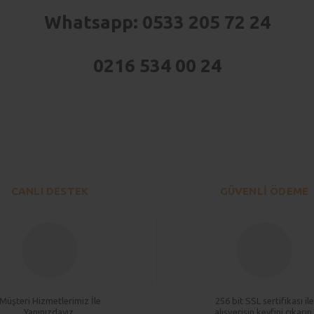
Whatsapp: 0533 205 72 24
0216 534 00 24
larda yetersiz gördüğünüz noktaları öneri formunu kullanarak tarafımıza iletebi
Bu ürüne ilk yorumu siz yapın!
Yorum Yaz
CANLI DESTEK
GÜVENLİ ÖDEME
Müşteri Hizmetlerimiz İle
256 bit SSL sertifikası ile
Yanınızdayız.
alışverişin keyfini çıkarın.