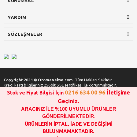
KURUMSAL
YARDIM
SÖZLEŞMELER
Copyright 2021 © Otomenekse.com.
Tüm Hakları Saklıdır.
Kredi kartı bilgileriniz 256bit SSL sertifikası ile korunmaktadır.
0216 634 00 96
İletişime
Stok ve Fiyat Bilgisi İçin
Geçiniz.
ARACINIZ İLE %100 UYUMLU ÜRÜNLER
SATIN ALMA İŞLEMİ YAPMADAN ÖNCE
STOK VE FİYAT BİLGİSİ ALINIZ !!!
GÖNDERİLMEKTEDİR
.
1000 TL VE ÜSTÜ SİPARİŞ VERİLEBİLİR!!!
ÜRÜNLERİN İPTAL, İADE VE DEĞİŞİMİ
OPAR MARKA VE MAİS MARKA YEDEK PARÇALARIN
BULUNMAMAKTADIR.
GARANTİSİ YOKTUR!!!!!!!!!!!