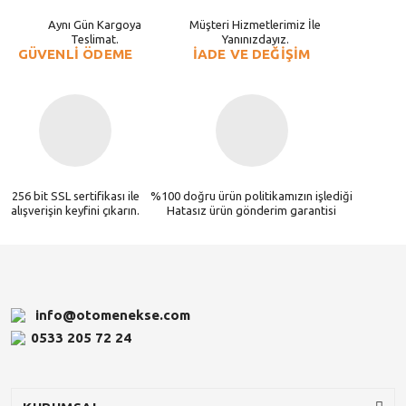
Aynı Gün Kargoya
Müşteri Hizmetlerimiz İle
Teslimat.
Yanınızdayız.
GÜVENLİ ÖDEME
İADE VE DEĞİŞİM
256 bit SSL sertifikası ile
%100 doğru ürün politikamızın işlediği
alışverişin keyfini çıkarın.
Hatasız ürün gönderim garantisi
info@otomenekse.com
0533 205 72 24