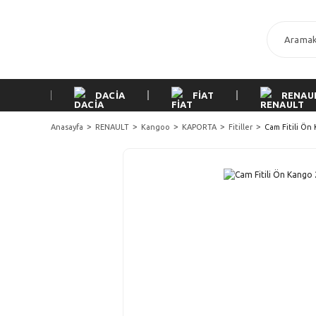
DACİA
FİAT
RENAU
Anasayfa
RENAULT
Kangoo
KAPORTA
Fitiller
Cam Fitili Ön