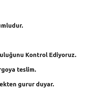
umludur.
mluluğunu Kontrol Ediyoruz.
rgoya teslim.
mekten gurur duyar.