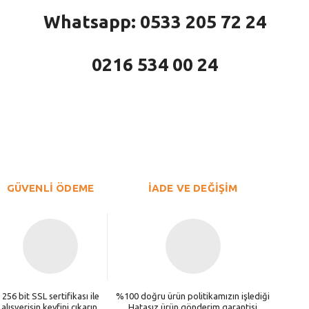
Whatsapp: 0533 205 72 24
0216 534 00 24
larda yetersiz gördüğünüz noktaları öneri formunu kullanarak tarafımıza iletebi
Bu ürüne ilk yorumu siz yapın!
Yorum Yaz
GÜVENLİ ÖDEME
İADE VE DEĞİŞİM
256 bit SSL sertifikası ile
%100 doğru ürün politikamızın işlediği
alışverişin keyfini çıkarın.
Hatasız ürün gönderim garantisi