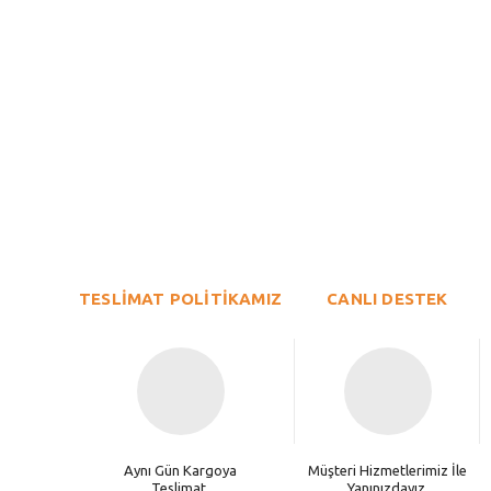
Bu ürünün fiyat bilgisi, resim, ürün açıklamalarında ve diğer konu
Görüş ve önerileriniz için teşekkür ederiz.
Ürün resmi kalitesiz, bozuk veya görüntülenemiyor.
TESLİMAT POLİTİKAMIZ
Ürün açıklamasında eksik bilgiler bulunuyor.
CANLI DESTEK
Ürün bilgilerinde hatalar bulunuyor.
Ürün fiyatı diğer sitelerden daha pahalı.
Bu ürüne benzer farklı alternatifler olmalı.
Aynı Gün Kargoya
Müşteri Hizmetlerimiz İle
Teslimat.
Yanınızdayız.