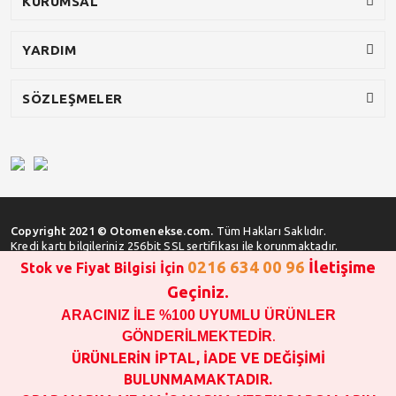
KURUMSAL
YARDIM
SÖZLEŞMELER
Copyright 2021 © Otomenekse.com.
Tüm Hakları Saklıdır.
Kredi kartı bilgileriniz 256bit SSL sertifikası ile korunmaktadır.
0216 634 00 96
İletişime
Stok ve Fiyat Bilgisi İçin
Geçiniz.
ARACINIZ İLE %100 UYUMLU ÜRÜNLER
SATIN ALMA İŞLEMİ YAPMADAN ÖNCE
STOK VE FİYAT BİLGİSİ ALINIZ !!!
GÖNDERİLMEKTEDİR
.
1000 TL VE ÜSTÜ SİPARİŞ VERİLEBİLİR!!!
ÜRÜNLERİN İPTAL, İADE VE DEĞİŞİMİ
OPAR MARKA VE MAİS MARKA YEDEK PARÇALARIN
BULUNMAMAKTADIR.
GARANTİSİ YOKTUR!!!!!!!!!!!