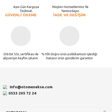
Aynı Gün Kargoya
Müşteri Hizmetlerimiz İle
Teslimat.
Yanınızdayız.
GÜVENLİ ÖDEME
İADE VE DEĞİŞİM
256 bit SSL sertifikası ile
%100 doğru ürün politikamızın işlediği
alışverişin keyfini çıkarın.
Hatasız ürün gönderim garantisi
info@otomenekse.com
0533 205 72 24