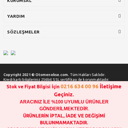
KURUMSAL
YARDIM
SÖZLEŞMELER
Copyright 2021 © Otomenekse.com.
Tüm Hakları Saklıdır.
Kredi kartı bilgileriniz 256bit SSL sertifikası ile korunmaktadır.
0216 634 00 96
İletişime
Stok ve Fiyat Bilgisi İçin
Geçiniz.
ARACINIZ İLE %100 UYUMLU ÜRÜNLER
SATIN ALMA İŞLEMİ YAPMADAN ÖNCE
STOK VE FİYAT BİLGİSİ ALINIZ !!!
GÖNDERİLMEKTEDİR
.
1000 TL VE ÜSTÜ SİPARİŞ VERİLEBİLİR!!!
ÜRÜNLERİN İPTAL, İADE VE DEĞİŞİMİ
OPAR MARKA VE MAİS MARKA YEDEK PARÇALARIN
BULUNMAMAKTADIR.
GARANTİSİ YOKTUR!!!!!!!!!!!