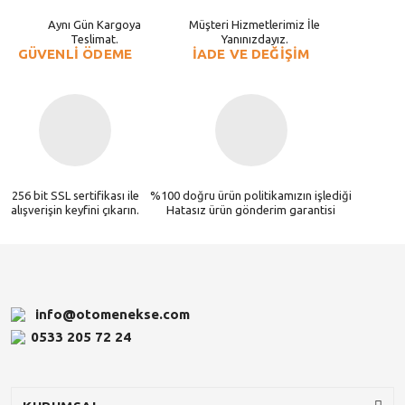
Aynı Gün Kargoya
Müşteri Hizmetlerimiz İle
Teslimat.
Yanınızdayız.
GÜVENLİ ÖDEME
İADE VE DEĞİŞİM
256 bit SSL sertifikası ile
%100 doğru ürün politikamızın işlediği
alışverişin keyfini çıkarın.
Hatasız ürün gönderim garantisi
info@otomenekse.com
0533 205 72 24