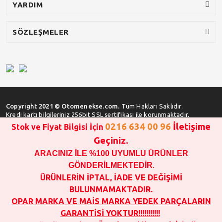
YARDIM
SÖZLEŞMELER
Copyright 2021 © Otomenekse.com.
Tüm Hakları Saklıdır.
Kredi kartı bilgileriniz 256bit SSL sertifikası ile korunmaktadır.
0216 634 00 96
İletişime
Stok ve Fiyat Bilgisi İçin
Geçiniz.
ARACINIZ İLE %100 UYUMLU ÜRÜNLER
SATIN ALMA İŞLEMİ YAPMADAN ÖNCE
STOK VE FİYAT BİLGİSİ ALINIZ !!!
GÖNDERİLMEKTEDİR
.
1000 TL VE ÜSTÜ SİPARİŞ VERİLEBİLİR!!!
ÜRÜNLERİN İPTAL, İADE VE DEĞİŞİMİ
OPAR MARKA VE MAİS MARKA YEDEK PARÇALARIN
BULUNMAMAKTADIR.
GARANTİSİ YOKTUR!!!!!!!!!!!
OPAR MARKA VE MAİS MARKA YEDEK PARÇALARIN
SATIN ALINAN ÜRÜNLERİN İPTAL, İADE VE DEĞİŞİMİ YOKTUR.
GARANTİSİ YOKTUR!!!!!!!!!!!
FOTOĞRAFLAR SADECE ÖRNEK TEŞKİL ETMEK İÇİNDİR.