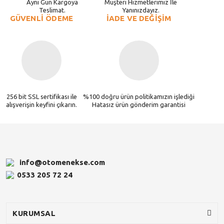
Aynı Gün Kargoya
Müşteri Hizmetlerimiz İle
Teslimat.
Yanınızdayız.
GÜVENLİ ÖDEME
İADE VE DEĞİŞİM
256 bit SSL sertifikası ile
%100 doğru ürün politikamızın işlediği
alışverişin keyfini çıkarın.
Hatasız ürün gönderim garantisi
info@otomenekse.com
0533 205 72 24
KURUMSAL