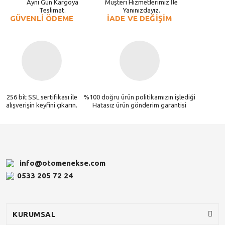
Aynı Gün Kargoya
Müşteri Hizmetlerimiz İle
Teslimat.
Yanınızdayız.
GÜVENLİ ÖDEME
İADE VE DEĞİŞİM
256 bit SSL sertifikası ile
%100 doğru ürün politikamızın işlediği
alışverişin keyfini çıkarın.
Hatasız ürün gönderim garantisi
info@otomenekse.com
0533 205 72 24
KURUMSAL