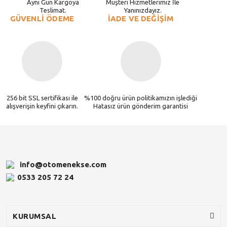
Aynı Gün Kargoya
Müşteri Hizmetlerimiz İle
Teslimat.
Yanınızdayız.
GÜVENLİ ÖDEME
İADE VE DEĞİŞİM
256 bit SSL sertifikası ile
%100 doğru ürün politikamızın işlediği
alışverişin keyfini çıkarın.
Hatasız ürün gönderim garantisi
info@otomenekse.com
0533 205 72 24
KURUMSAL