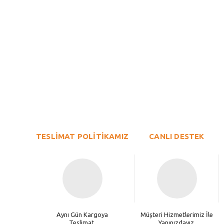
Bu ürünün fiyat bilgisi, resim, ürün açıklamalarında ve diğer konu
Görüş ve önerileriniz için teşekkür ederiz.
Ürün resmi kalitesiz, bozuk veya görüntülenemiyor.
TESLİMAT POLİTİKAMIZ
Ürün açıklamasında eksik bilgiler bulunuyor.
CANLI DESTEK
Ürün bilgilerinde hatalar bulunuyor.
Ürün fiyatı diğer sitelerden daha pahalı.
Bu ürüne benzer farklı alternatifler olmalı.
Aynı Gün Kargoya
Müşteri Hizmetlerimiz İle
Teslimat.
Yanınızdayız.