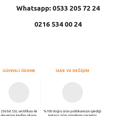
Whatsapp: 0533 205 72 24
0216 534 00 24
larda yetersiz gördüğünüz noktaları öneri formunu kullanarak tarafımıza iletebi
Bu ürüne ilk yorumu siz yapın!
Yorum Yaz
GÜVENLİ ÖDEME
İADE VE DEĞİŞİM
256 bit SSL sertifikası ile
%100 doğru ürün politikamızın işlediği
alışverişin keyfini çıkarın.
Hatasız ürün gönderim garantisi