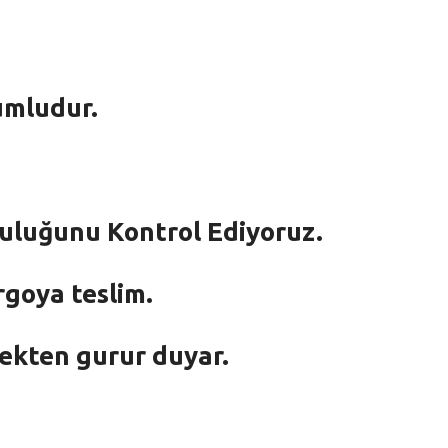
umludur.
mluluğunu Kontrol Ediyoruz.
rgoya teslim.
mekten gurur duyar.