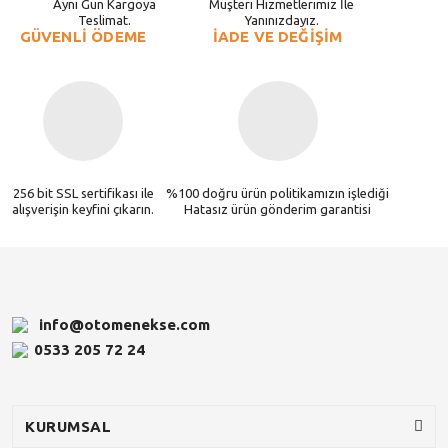
Aynı Gün Kargoya
Müşteri Hizmetlerimiz İle
Teslimat.
Yanınızdayız.
GÜVENLİ ÖDEME
İADE VE DEĞİŞİM
256 bit SSL sertifikası ile
%100 doğru ürün politikamızın işlediği
alışverişin keyfini çıkarın.
Hatasız ürün gönderim garantisi
info@otomenekse.com
0533 205 72 24
KURUMSAL