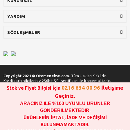
KURUMSAL
YARDIM
SÖZLEŞMELER
Copyright 2021 © Otomenekse.com.
Tüm Hakları Saklıdır.
Kredi kartı bilgileriniz 256bit SSL sertifikası ile korunmaktadır.
0216 634 00 96
İletişime
Stok ve Fiyat Bilgisi İçin
Geçiniz.
ARACINIZ İLE %100 UYUMLU ÜRÜNLER
SATIN ALMA İŞLEMİ YAPMADAN ÖNCE
STOK VE FİYAT BİLGİSİ ALINIZ !!!
GÖNDERİLMEKTEDİR
.
1000 TL VE ÜSTÜ SİPARİŞ VERİLEBİLİR!!!
ÜRÜNLERİN İPTAL, İADE VE DEĞİŞİMİ
OPAR MARKA VE MAİS MARKA YEDEK PARÇALARIN
BULUNMAMAKTADIR.
GARANTİSİ YOKTUR!!!!!!!!!!!