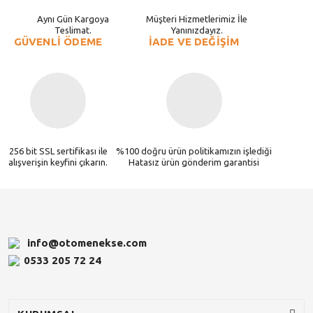
Aynı Gün Kargoya
Müşteri Hizmetlerimiz İle
Teslimat.
Yanınızdayız.
GÜVENLİ ÖDEME
İADE VE DEĞİŞİM
256 bit SSL sertifikası ile
%100 doğru ürün politikamızın işlediği
alışverişin keyfini çıkarın.
Hatasız ürün gönderim garantisi
info@otomenekse.com
0533 205 72 24