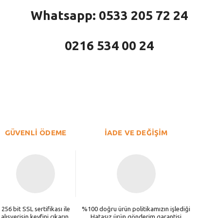
Whatsapp: 0533 205 72 24
0216 534 00 24
larda yetersiz gördüğünüz noktaları öneri formunu kullanarak tarafımıza iletebi
Bu ürüne ilk yorumu siz yapın!
Yorum Yaz
GÜVENLİ ÖDEME
İADE VE DEĞİŞİM
256 bit SSL sertifikası ile
%100 doğru ürün politikamızın işlediği
alışverişin keyfini çıkarın.
Hatasız ürün gönderim garantisi