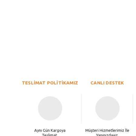
Bu ürünün fiyat bilgisi, resim, ürün açıklamalarında ve diğer konu
Görüş ve önerileriniz için teşekkür ederiz.
Ürün resmi kalitesiz, bozuk veya görüntülenemiyor.
TESLİMAT POLİTİKAMIZ
Ürün açıklamasında eksik bilgiler bulunuyor.
CANLI DESTEK
Ürün bilgilerinde hatalar bulunuyor.
Ürün fiyatı diğer sitelerden daha pahalı.
Bu ürüne benzer farklı alternatifler olmalı.
Aynı Gün Kargoya
Müşteri Hizmetlerimiz İle
Teslimat.
Yanınızdayız.