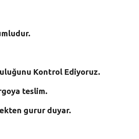
umludur.
mluluğunu Kontrol Ediyoruz.
rgoya teslim.
mekten gurur duyar.