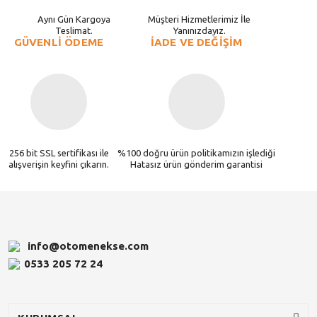
Aynı Gün Kargoya
Müşteri Hizmetlerimiz İle
Teslimat.
Yanınızdayız.
GÜVENLİ ÖDEME
İADE VE DEĞİŞİM
256 bit SSL sertifikası ile
%100 doğru ürün politikamızın işlediği
alışverişin keyfini çıkarın.
Hatasız ürün gönderim garantisi
info@otomenekse.com
0533 205 72 24