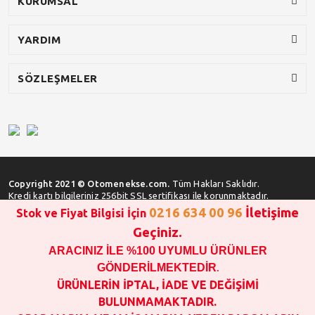
KURUMSAL
YARDIM
SÖZLEŞMELER
Copyright 2021 © Otomenekse.com.
Tüm Hakları Saklıdır.
Kredi kartı bilgileriniz 256bit SSL sertifikası ile korunmaktadır.
0216 634 00 96
İletişime
Stok ve Fiyat Bilgisi İçin
Geçiniz.
ARACINIZ İLE %100 UYUMLU ÜRÜNLER
SATIN ALMA İŞLEMİ YAPMADAN ÖNCE
STOK VE FİYAT BİLGİSİ ALINIZ !!!
GÖNDERİLMEKTEDİR
.
1000 TL VE ÜSTÜ SİPARİŞ VERİLEBİLİR!!!
ÜRÜNLERİN İPTAL, İADE VE DEĞİŞİMİ
OPAR MARKA VE MAİS MARKA YEDEK PARÇALARIN
BULUNMAMAKTADIR.
GARANTİSİ YOKTUR!!!!!!!!!!!