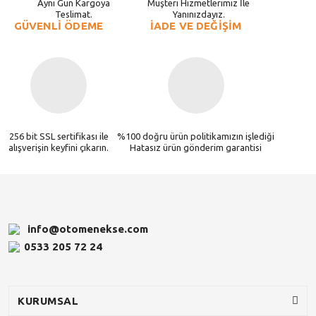
Aynı Gün Kargoya
Müşteri Hizmetlerimiz İle
Teslimat.
Yanınızdayız.
GÜVENLİ ÖDEME
İADE VE DEĞİŞİM
256 bit SSL sertifikası ile
%100 doğru ürün politikamızın işlediği
alışverişin keyfini çıkarın.
Hatasız ürün gönderim garantisi
info@otomenekse.com
0533 205 72 24
KURUMSAL