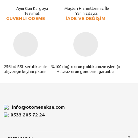
Aynı Gün Kargoya
Müşteri Hizmetlerimiz İle
Teslimat.
Yanınızdayız.
GÜVENLİ ÖDEME
İADE VE DEĞİŞİM
256 bit SSL sertifikası ile
%100 doğru ürün politikamızın işlediği
alışverişin keyfini çıkarın.
Hatasız ürün gönderim garantisi
info@otomenekse.com
0533 205 72 24