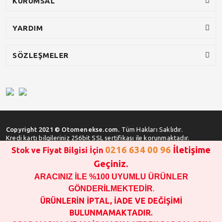
KURUMSAL
YARDIM
SÖZLEŞMELER
Copyright 2021 © Otomenekse.com.
Tüm Hakları Saklıdır.
Kredi kartı bilgileriniz 256bit SSL sertifikası ile korunmaktadır.
0216 634 00 96
İletişime
Stok ve Fiyat Bilgisi İçin
Geçiniz.
ARACINIZ İLE %100 UYUMLU ÜRÜNLER
SATIN ALMA İŞLEMİ YAPMADAN ÖNCE
STOK VE FİYAT BİLGİSİ ALINIZ !!!
GÖNDERİLMEKTEDİR
.
1000 TL VE ÜSTÜ SİPARİŞ VERİLEBİLİR!!!
ÜRÜNLERİN İPTAL, İADE VE DEĞİŞİMİ
OPAR MARKA VE MAİS MARKA YEDEK PARÇALARIN
BULUNMAMAKTADIR.
GARANTİSİ YOKTUR!!!!!!!!!!!