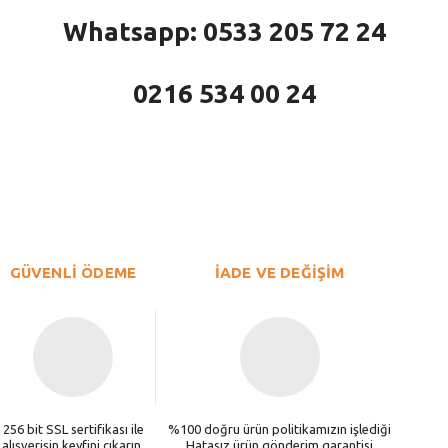
Whatsapp: 0533 205 72 24
0216 534 00 24
larda yetersiz gördüğünüz noktaları öneri formunu kullanarak tarafımıza iletebi
Bu ürüne ilk yorumu siz yapın!
Yorum Yaz
GÜVENLİ ÖDEME
İADE VE DEĞİŞİM
256 bit SSL sertifikası ile
%100 doğru ürün politikamızın işlediği
alışverişin keyfini çıkarın.
Hatasız ürün gönderim garantisi