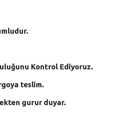
umludur.
mluluğunu Kontrol Ediyoruz.
rgoya teslim.
mekten gurur duyar.