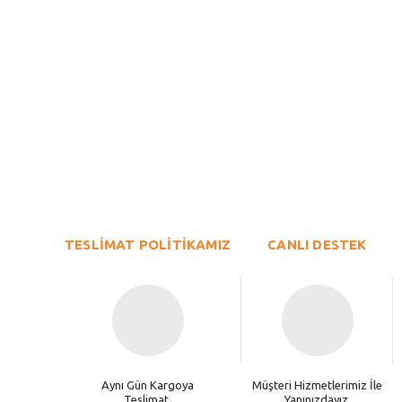
Bu ürünün fiyat bilgisi, resim, ürün açıklamalarında ve diğer konu
Görüş ve önerileriniz için teşekkür ederiz.
Ürün resmi kalitesiz, bozuk veya görüntülenemiyor.
TESLİMAT POLİTİKAMIZ
Ürün açıklamasında eksik bilgiler bulunuyor.
CANLI DESTEK
Ürün bilgilerinde hatalar bulunuyor.
Ürün fiyatı diğer sitelerden daha pahalı.
Bu ürüne benzer farklı alternatifler olmalı.
Aynı Gün Kargoya
Müşteri Hizmetlerimiz İle
Teslimat.
Yanınızdayız.